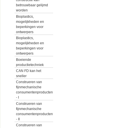
constructie kan
betrouwbaar gelijmd
worden
Bioplastics,
mogelijkheden en
beperkingen voor
ontwerpers
Bioplastics,
mogelijkheden en
beperkingen voor
ontwerpers
Boeiende
productietechniek
CAN FD kan het
sneller
Construeren van
fijnmechanische
consumentenproducten
- I
Construeren van
fijnmechanische
consumentenproducten
- II
Construeren van