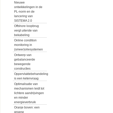
Nieuwe
ontwikkelingen in de
PL-norm en de
lancering van
SISTEMA 2.0
Offshore loopbrug
vergt uiterste van
bekabeling
Online condition
monitoring in
(smeer)oliesystemen
Ontwerp van
gebalanceerde
bewegende
constructies
Oppervlaktebehandeling
is een ketenvraag
Optimalisatie van
mechanismen leidt tot
lichtere aandrijvingen
en minder
energieverbruik
Oranje boven: een
groene