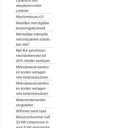
Lijnkracht van
sleepboot onder
controle
Machinebouw 4.0
Meeliften met digitale
besturingstechniek
Menselijke interactie
met industriële robots -
kan dat?
Met IE4 synchroon-
reluctantiemotor tot
40% minder verliezen
Milieubewust werken
én kosten verlagen
met motorreductoren
Milieubewust werken
én kosten verlagen
met motorreductoren
Motorrendementen
vergeleken
MrReves weet raad
Muizenschommel ruilt
20 kW compressor in
voor 8 kW servomotor