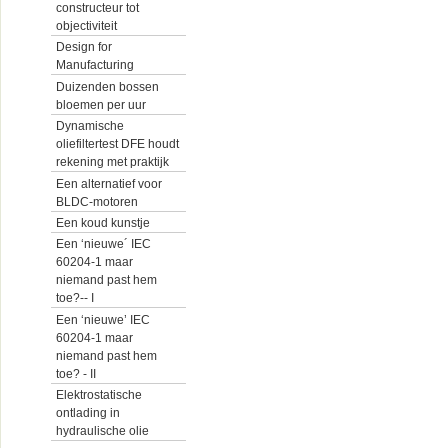
constructeur tot
objectiviteit
Design for
Manufacturing
Duizenden bossen
bloemen per uur
Dynamische
oliefiltertest DFE houdt
rekening met praktijk
Een alternatief voor
BLDC-motoren
Een koud kunstje
Een ‘nieuwe´ IEC
60204-1 maar
niemand past hem
toe?-- I
Een ‘nieuwe’ IEC
60204-1 maar
niemand past hem
toe? - II
Elektrostatische
ontlading in
hydraulische olie