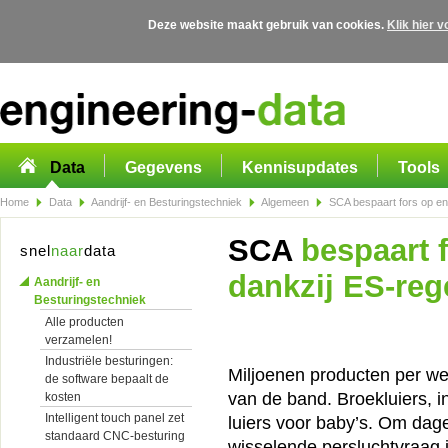
Deze website maakt gebruik van cookies.
Klik hier 
Overslaan en naar de algemene inhoud gaan
Data
Gegevens
Kennisupdates
Tools
Home
Data
Aandrijf- en Besturingstechniek
Algemeen
SCA bespaart fors op ene
SCA
bespaart f
snel
naar
data
dankzij ES-reg
Aandrijf- en
Besturingstechniek
Alle producten
verzamelen!
Industriële besturingen:
Miljoenen producten per w
de software bepaalt de
van de band. Broekluiers, 
kosten
Intelligent touch panel zet
luiers voor baby’s. Om dage
standaard CNC-besturing
wisselende persluchtvraag 