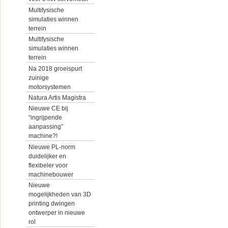
Multifysische
simulaties winnen
terrein
Multifysische
simulaties winnen
terrein
Na 2018 groeispurt
zuinige
motorsystemen
Natura Artis Magistra
Nieuwe CE bij
“ingrijpende
aanpassing”
machine?!
Nieuwe PL-norm
duidelijker en
flexibeler voor
machinebouwer
Nieuwe
mogelijkheden van 3D
printing dwingen
ontwerper in nieuwe
rol