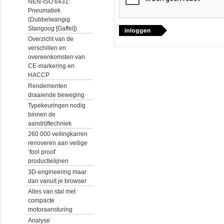
NEN-ISO 6431:
Pneumatiek
(Dubbelwangig
Stangoog [Gaffel])
Overzicht van de
verschillen en
overeenkomsten van
CE-markering en
HACCP
Rendementen
draaiende beweging
Typekeuringen nodig
binnen de
aandrijftechniek
260 000 veilingkarren
renoveren aan veilige
‘fool proof’
productielijnen
3D-engineering maar
dan vanuit je browser
Alles van stal met
compacte
motoraansturing
Analyse