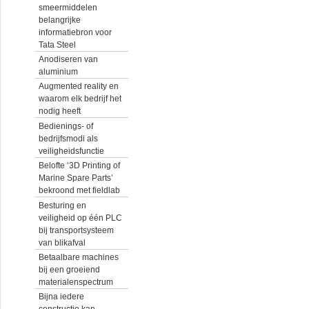
smeermiddelen
belangrijke
informatiebron voor
Tata Steel
Anodiseren van
aluminium
Augmented reality en
waarom elk bedrijf het
nodig heeft
Bedienings- of
bedrijfsmodi als
veiligheidsfunctie
Belofte ‘3D Printing of
Marine Spare Parts’
bekroond met fieldlab
Besturing en
veiligheid op één PLC
bij transportsysteem
van blikafval
Betaalbare machines
bij een groeiend
materialenspectrum
Bijna iedere