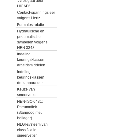
“Alles gaat door
HiCAD”
Contact-spanningsleer
volgens Hertz
Formules rotatie
Hydraulische en
pneumatische
symbolen volgens
NEN 3348
Indeling
keuringsklassen
arbeidsmiddelen
Indeling
keuringsklassen
drukapparatuur
Keuze van
smeervetten
NEN-ISO 6431:
Pneumatiek
(Stangoog met
bollager)
NLGI-systeem van
classificatie
smeervetten