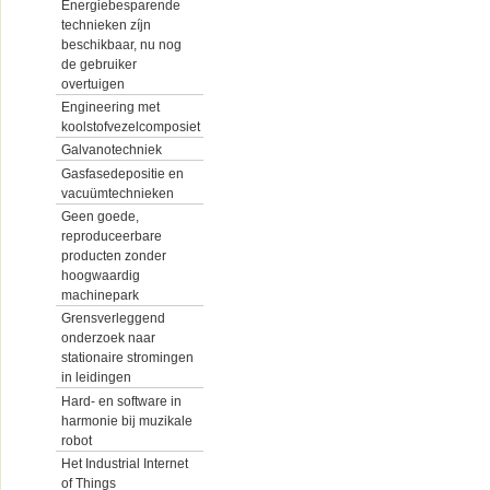
Energiebesparende
technieken zíjn
beschikbaar, nu nog
de gebruiker
overtuigen
Engineering met
koolstofvezelcomposiet
Galvanotechniek
Gasfasedepositie en
vacuümtechnieken
Geen goede,
reproduceerbare
producten zonder
hoogwaardig
machinepark
Grensverleggend
onderzoek naar
stationaire stromingen
in leidingen
Hard- en software in
harmonie bij muzikale
robot
Het Industrial Internet
of Things