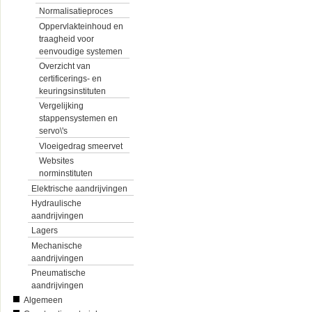
Normalisatieproces
Oppervlakteinhoud en
traagheid voor
eenvoudige systemen
Overzicht van
certificerings- en
keuringsinstituten
Vergelijking
stappensystemen en
servo\'s
Vloeigedrag smeervet
Websites
norminstituten
Elektrische aandrijvingen
Hydraulische
aandrijvingen
Lagers
Mechanische
aandrijvingen
Pneumatische
aandrijvingen
Algemeen