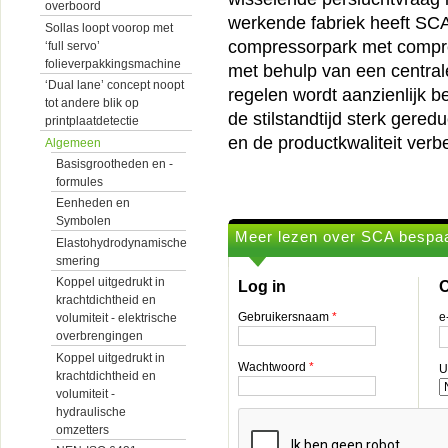
overboord
werkende fabriek heeft SCA 
Sollas loopt voorop met
compressorpark met compr
‘full servo’
folieverpakkingsmachine
met behulp van een central
‘Dual lane’ concept noopt
regelen wordt aanzienlijk 
tot andere blik op
de stilstandtijd sterk gere
printplaatdetectie
en de productkwaliteit verb
Algemeen
Basisgrootheden en -
formules
Eenheden en
Symbolen
Meer lezen over SCA bespaar
Elastohydrodynamische
smering
Koppel uitgedrukt in
Log in
O
krachtdichtheid en
Gebruikersnaam
*
e
volumiteit - elektrische
overbrengingen
Koppel uitgedrukt in
Wachtwoord
*
U
krachtdichtheid en
volumiteit -
hydraulische
omzetters