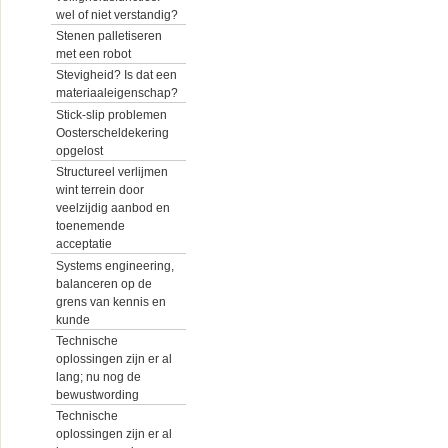
wel of niet verstandig?
Stenen palletiseren
met een robot
Stevigheid? Is dat een
materiaaleigenschap?
Stick-slip problemen
Oosterscheldekering
opgelost
Structureel verlijmen
wint terrein door
veelzijdig aanbod en
toenemende
acceptatie
Systems engineering,
balanceren op de
grens van kennis en
kunde
Technische
oplossingen zijn er al
lang; nu nog de
bewustwording
Technische
oplossingen zijn er al