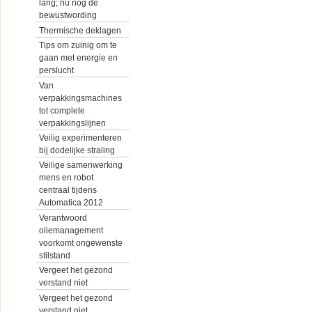
lang; nu nog de
bewustwording
Thermische deklagen
Tips om zuinig om te
gaan met energie en
perslucht
Van
verpakkingsmachines
tot complete
verpakkingslijnen
Veilig experimenteren
bij dodelijke straling
Veilige samenwerking
mens en robot
centraal tijdens
Automatica 2012
Verantwoord
oliemanagement
voorkomt ongewenste
stilstand
Vergeet het gezond
verstand niet
Vergeet het gezond
verstand niet