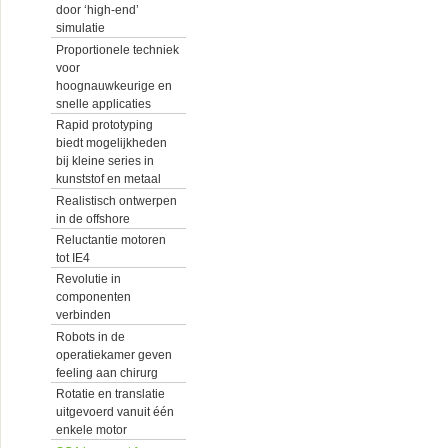
door ‘high-end’
simulatie
Proportionele techniek
voor
hoognauwkeurige en
snelle applicaties
Rapid prototyping
biedt mogelijkheden
bij kleine series in
kunststof en metaal
Realistisch ontwerpen
in de offshore
Reluctantie motoren
tot IE4
Revolutie in
componenten
verbinden
Robots in de
operatiekamer geven
feeling aan chirurg
Rotatie en translatie
uitgevoerd vanuit één
enkele motor