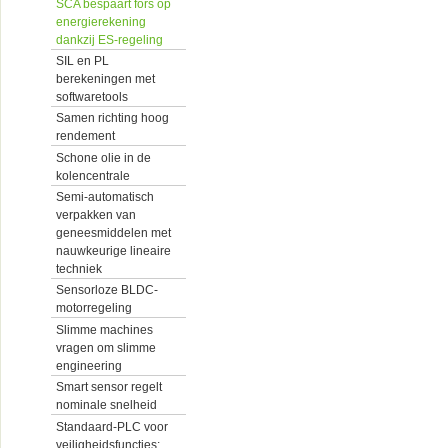
SCA bespaart fors op
energierekening
dankzij ES-regeling
SIL en PL
berekeningen met
softwaretools
Samen richting hoog
rendement
Schone olie in de
kolencentrale
Semi-automatisch
verpakken van
geneesmiddelen met
nauwkeurige lineaire
techniek
Sensorloze BLDC-
motorregeling
Slimme machines
vragen om slimme
engineering
Smart sensor regelt
nominale snelheid
Standaard-PLC voor
veiligheidsfuncties: