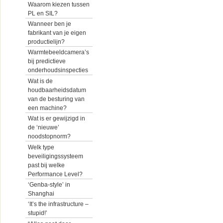
Waarom kiezen tussen
PL en SIL?
Wanneer ben je
fabrikant van je eigen
productielijn?
Warmtebeeldcamera’s
bij predictieve
onderhoudsinspecties
Wat is de
houdbaarheidsdatum
van de besturing van
een machine?
Wat is er gewijzigd in
de ‘nieuwe’
noodstopnorm?
Welk type
beveiligingssysteem
past bij welke
Performance Level?
‘Genba-style’ in
Shanghai
‘It’s the infrastructure –
stupid!’