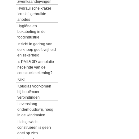
zwenkaandrijvingen
Hydraulische kraker
‘crusht’ gebruikte
anodes
Hygiëne en
bekabeling in de
foodindustrie
Inzicht in gedrag van
de knoop geeft vrijheid
en zekerheid
Is PMI & 3D-annotatie
het einde van de
constructietekening?
Kijk!
Koudlas voorkomen
bij bout/moer-
verbindingen
Levenslang
onderhoudsvrij, hoog
in de windmolen
Lichtgewicht
construeren is geen
doel op zich