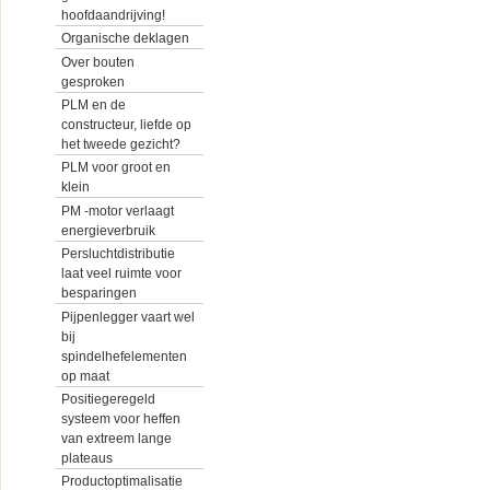
hoofdaandrijving!
Organische deklagen
Over bouten
gesproken
PLM en de
constructeur, liefde op
het tweede gezicht?
PLM voor groot en
klein
PM -motor verlaagt
energieverbruik
Persluchtdistributie
laat veel ruimte voor
besparingen
Pijpenlegger vaart wel
bij
spindelhefelementen
op maat
Positiegeregeld
systeem voor heffen
van extreem lange
plateaus
Productoptimalisatie