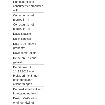
fijnmechanische
consumentenproducten
– III
Correct uit is het
nieuwe in - II
Correct uit is het
nieuwe in - III
Dat is kaassie
Dat is kaassie
Data is de nieuwe
grondstof
David temt Goliath
De delen – niet het
geheel
De nieuwe ISO
14119:2013 voor
blokkeerinrichtingen
gekoppeld aan
afschermingen
De praktische kant van
innovatietheorie – I
Design Verification
engineer dwingt