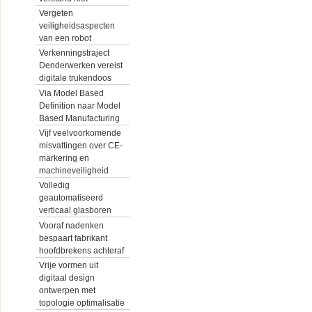
Vergeten
veiligheidsaspecten
van een robot
Verkenningstraject
Denderwerken vereist
digitale trukendoos
Via Model Based
Definition naar Model
Based Manufacturing
Vijf veelvoorkomende
misvattingen over CE-
markering en
machineveiligheid
Volledig
geautomatiseerd
verticaal glasboren
Vooraf nadenken
bespaart fabrikant
hoofdbrekens achteraf
Vrije vormen uit
digitaal design
ontwerpen met
topologie optimalisatie