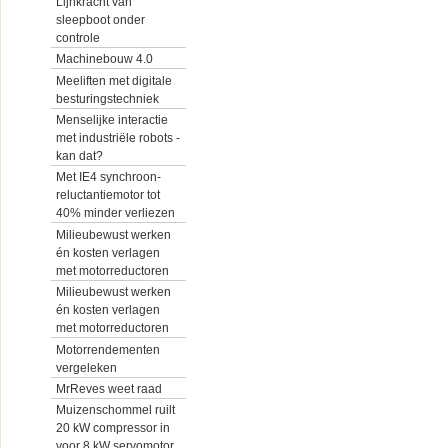
Lijnkracht van
sleepboot onder
controle
Machinebouw 4.0
Meeliften met digitale
besturingstechniek
Menselijke interactie
met industriële robots -
kan dat?
Met IE4 synchroon-
reluctantiemotor tot
40% minder verliezen
Milieubewust werken
én kosten verlagen
met motorreductoren
Milieubewust werken
én kosten verlagen
met motorreductoren
Motorrendementen
vergeleken
MrReves weet raad
Muizenschommel ruilt
20 kW compressor in
voor 8 kW servomotor