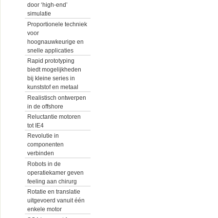
door ‘high-end’
simulatie
Proportionele techniek
voor
hoognauwkeurige en
snelle applicaties
Rapid prototyping
biedt mogelijkheden
bij kleine series in
kunststof en metaal
Realistisch ontwerpen
in de offshore
Reluctantie motoren
tot IE4
Revolutie in
componenten
verbinden
Robots in de
operatiekamer geven
feeling aan chirurg
Rotatie en translatie
uitgevoerd vanuit één
enkele motor