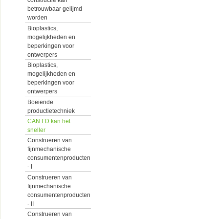
constructie kan
betrouwbaar gelijmd
worden
Bioplastics,
mogelijkheden en
beperkingen voor
ontwerpers
Bioplastics,
mogelijkheden en
beperkingen voor
ontwerpers
Boeiende
productietechniek
CAN FD kan het
sneller
Construeren van
fijnmechanische
consumentenproducten
- I
Construeren van
fijnmechanische
consumentenproducten
- II
Construeren van