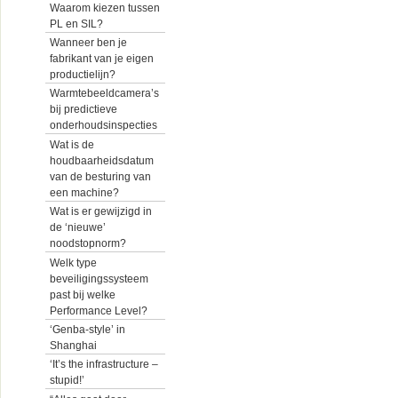
Waarom kiezen tussen
PL en SIL?
Wanneer ben je
fabrikant van je eigen
productielijn?
Warmtebeeldcamera’s
bij predictieve
onderhoudsinspecties
Wat is de
houdbaarheidsdatum
van de besturing van
een machine?
Wat is er gewijzigd in
de ‘nieuwe’
noodstopnorm?
Welk type
beveiligingssysteem
past bij welke
Performance Level?
‘Genba-style’ in
Shanghai
‘It’s the infrastructure –
stupid!’