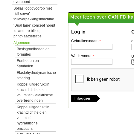
overboord
Sollas loopt voorop met
‘full servo’
Meer lezen over CAN FD kan
folieverpakkingsmachine
‘Dual lane’ concept noopt
tot andere blik op
Log in
O
printplaatdetectie
Gebruikersnaam
*
e
Algemeen
Basisgrootheden en -
formules
Wachtwoord
*
U
Eenheden en
Symbolen
Elastohydrodynamische
smering
Koppel uitgedrukt in
krachtdichtheid en
volumiteit - elektrische
overbrengingen
Koppel uitgedrukt in
krachtdichtheid en
volumiteit -
hydraulische
omzetters