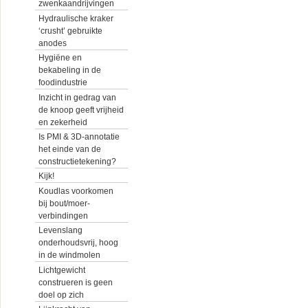
zwenkaandrijvingen
Hydraulische kraker
‘crusht’ gebruikte
anodes
Hygiëne en
bekabeling in de
foodindustrie
Inzicht in gedrag van
de knoop geeft vrijheid
en zekerheid
Is PMI & 3D-annotatie
het einde van de
constructietekening?
Kijk!
Koudlas voorkomen
bij bout/moer-
verbindingen
Levenslang
onderhoudsvrij, hoog
in de windmolen
Lichtgewicht
construeren is geen
doel op zich