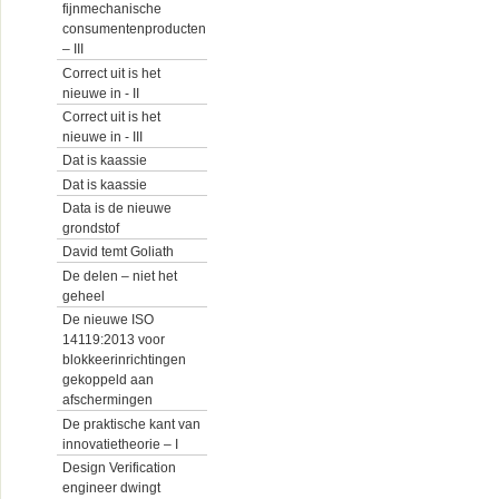
fijnmechanische
consumentenproducten
– III
Correct uit is het
nieuwe in - II
Correct uit is het
nieuwe in - III
Dat is kaassie
Dat is kaassie
Data is de nieuwe
grondstof
David temt Goliath
De delen – niet het
geheel
De nieuwe ISO
14119:2013 voor
blokkeerinrichtingen
gekoppeld aan
afschermingen
De praktische kant van
innovatietheorie – I
Design Verification
engineer dwingt