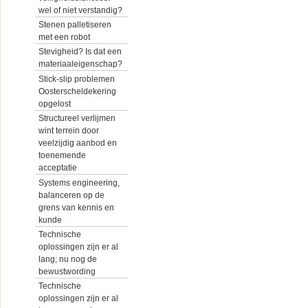
wel of niet verstandig?
Stenen palletiseren
met een robot
Stevigheid? Is dat een
materiaaleigenschap?
Stick-slip problemen
Oosterscheldekering
opgelost
Structureel verlijmen
wint terrein door
veelzijdig aanbod en
toenemende
acceptatie
Systems engineering,
balanceren op de
grens van kennis en
kunde
Technische
oplossingen zijn er al
lang; nu nog de
bewustwording
Technische
oplossingen zijn er al