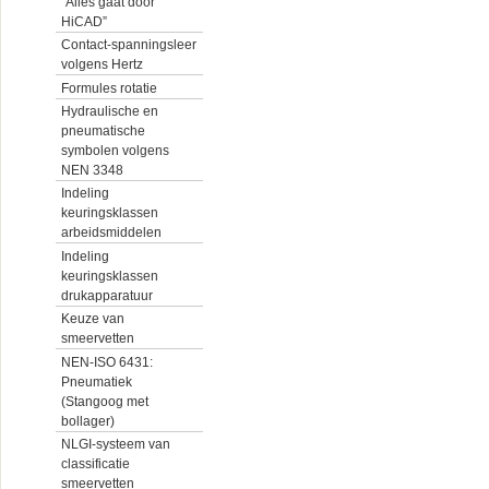
“Alles gaat door
HiCAD”
Contact-spanningsleer
volgens Hertz
Formules rotatie
Hydraulische en
pneumatische
symbolen volgens
NEN 3348
Indeling
keuringsklassen
arbeidsmiddelen
Indeling
keuringsklassen
drukapparatuur
Keuze van
smeervetten
NEN-ISO 6431:
Pneumatiek
(Stangoog met
bollager)
NLGI-systeem van
classificatie
smeervetten