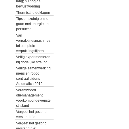
lang; nu nog de
bewustwording
Thermische deklagen
Tips om zuinig om te
gaan met energie en
perslucht
Van
verpakkingsmachines
tot complete
verpakkingslijnen
Veilig experimenteren
bij dodelijke straling
Veilige samenwerking
mens en robot
centraal tijdens
Automatica 2012
Verantwoord
oliemanagement
voorkomt ongewenste
stilstand
Vergeet het gezond
verstand niet
Vergeet het gezond
verstand niet