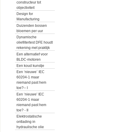
constructeur tot
objectiviteit
Design for
Manufacturing
Duizenden bossen
bloemen per uur
Dynamische
oliefiltertest DFE houdt
rekening met praktijk
Een alternatief voor
BLDC-motoren
Een koud kunstje
Een ‘nieuwe´ IEC
60204-1 maar
niemand past hem
toe?-- I
Een ‘nieuwe’ IEC
60204-1 maar
niemand past hem
toe? - II
Elektrostatische
ontlading in
hydraulische olie