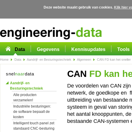
Deze website maakt gebruik van cookies.
Klik hier 
Overslaan en naar de algemene inhoud gaan
Data
Gegevens
Kennisupdates
Tools
Home
Data
Aandrijf- en Besturingstechniek
Algemeen
CAN FD kan het sneller
CAN
FD kan het
snel
naar
data
Aandrijf- en
De voordelen van CAN zijn 
Besturingstechniek
netwerk, de goedkope en fl
Alle producten
uitbreiding van bestaande 
verzamelen!
systeem in geval van stor
Industriële besturingen:
de software bepaalt de
het aantal knooppunten, de 
kosten
bestaande CAN-systemen e
Intelligent touch panel zet
standaard CNC-besturing