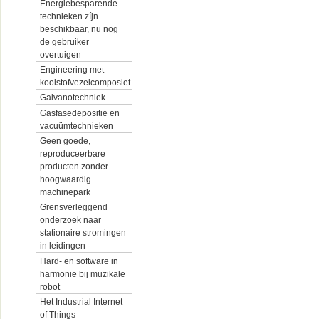
Energiebesparende
technieken zíjn
beschikbaar, nu nog
de gebruiker
overtuigen
Engineering met
koolstofvezelcomposiet
Galvanotechniek
Gasfasedepositie en
vacuümtechnieken
Geen goede,
reproduceerbare
producten zonder
hoogwaardig
machinepark
Grensverleggend
onderzoek naar
stationaire stromingen
in leidingen
Hard- en software in
harmonie bij muzikale
robot
Het Industrial Internet
of Things