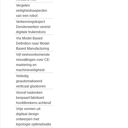
Vergeten
veiligheidsaspecten
van een robot
Verkenningstraject
Denderwerken vereist
digitale trukendoos
Via Model Based
Definition naar Model
Based Manufacturing
Vijf veelvoorkomende
misvattingen over CE-
markering en
machineveiligheid
Volledig
geautomatiseerd
verticaal glasboren
Vooraf nadenken
bespaart fabrikant
hoofdbrekens achteraf
Vrije vormen uit
digitaal design
ontwerpen met
topologie optimalisatie