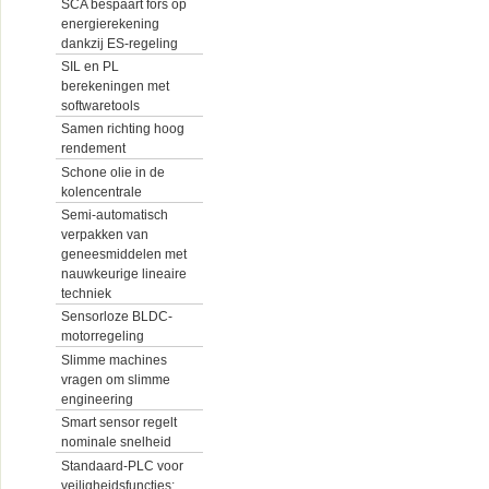
SCA bespaart fors op
energierekening
dankzij ES-regeling
SIL en PL
berekeningen met
softwaretools
Samen richting hoog
rendement
Schone olie in de
kolencentrale
Semi-automatisch
verpakken van
geneesmiddelen met
nauwkeurige lineaire
techniek
Sensorloze BLDC-
motorregeling
Slimme machines
vragen om slimme
engineering
Smart sensor regelt
nominale snelheid
Standaard-PLC voor
veiligheidsfuncties: