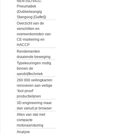
NEN-ISO 6431:
Pneumatiek
(Dubbelwangig
Stangoog [Gaffel])
Overzicht van de
verschillen en
overeenkomsten van
CE-markering en
HACCP
Rendementen
draaiende beweging
Typekeuringen nodig
binnen de
aandrijftechniek
260 000 veilingkarren
renoveren aan veilige
‘fool proof’
productielijnen
3D-engineering maar
dan vanuit je browser
Alles van stal met
compacte
motoraansturing
Analyse