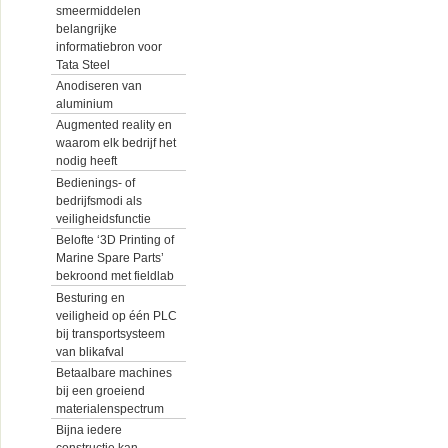
smeermiddelen
belangrijke
informatiebron voor
Tata Steel
Anodiseren van
aluminium
Augmented reality en
waarom elk bedrijf het
nodig heeft
Bedienings- of
bedrijfsmodi als
veiligheidsfunctie
Belofte ‘3D Printing of
Marine Spare Parts’
bekroond met fieldlab
Besturing en
veiligheid op één PLC
bij transportsysteem
van blikafval
Betaalbare machines
bij een groeiend
materialenspectrum
Bijna iedere