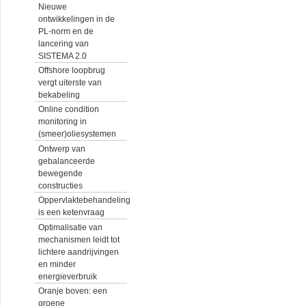
Nieuwe
ontwikkelingen in de
PL-norm en de
lancering van
SISTEMA 2.0
Offshore loopbrug
vergt uiterste van
bekabeling
Online condition
monitoring in
(smeer)oliesystemen
Ontwerp van
gebalanceerde
bewegende
constructies
Oppervlaktebehandeling
is een ketenvraag
Optimalisatie van
mechanismen leidt tot
lichtere aandrijvingen
en minder
energieverbruik
Oranje boven: een
groene