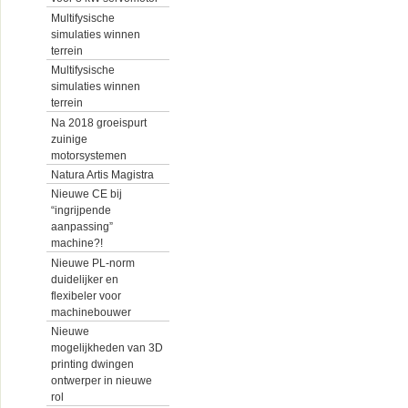
Multifysische
simulaties winnen
terrein
Multifysische
simulaties winnen
terrein
Na 2018 groeispurt
zuinige
motorsystemen
Natura Artis Magistra
Nieuwe CE bij
“ingrijpende
aanpassing”
machine?!
Nieuwe PL-norm
duidelijker en
flexibeler voor
machinebouwer
Nieuwe
mogelijkheden van 3D
printing dwingen
ontwerper in nieuwe
rol