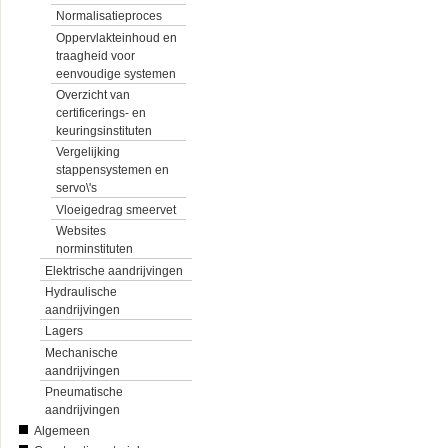
Normalisatieproces
Oppervlakteinhoud en
traagheid voor
eenvoudige systemen
Overzicht van
certificerings- en
keuringsinstituten
Vergelijking
stappensystemen en
servo\'s
Vloeigedrag smeervet
Websites
norminstituten
Elektrische aandrijvingen
Hydraulische
aandrijvingen
Lagers
Mechanische
aandrijvingen
Pneumatische
aandrijvingen
Algemeen