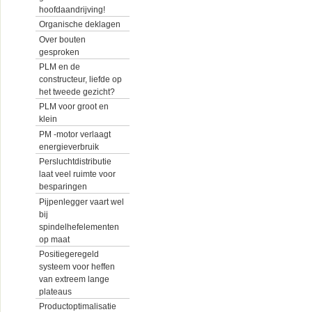
hoofdaandrijving!
Organische deklagen
Over bouten
gesproken
PLM en de
constructeur, liefde op
het tweede gezicht?
PLM voor groot en
klein
PM -motor verlaagt
energieverbruik
Persluchtdistributie
laat veel ruimte voor
besparingen
Pijpenlegger vaart wel
bij
spindelhefelementen
op maat
Positiegeregeld
systeem voor heffen
van extreem lange
plateaus
Productoptimalisatie