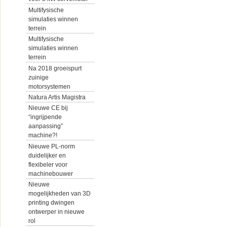
Multifysische
simulaties winnen
terrein
Multifysische
simulaties winnen
terrein
Na 2018 groeispurt
zuinige
motorsystemen
Natura Artis Magistra
Nieuwe CE bij
“ingrijpende
aanpassing”
machine?!
Nieuwe PL-norm
duidelijker en
flexibeler voor
machinebouwer
Nieuwe
mogelijkheden van 3D
printing dwingen
ontwerper in nieuwe
rol