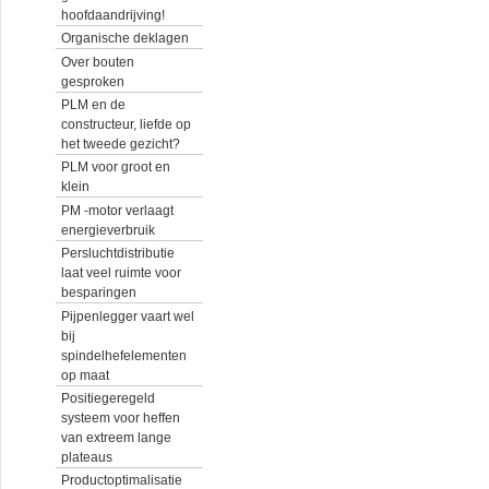
hoofdaandrijving!
Organische deklagen
Over bouten
gesproken
PLM en de
constructeur, liefde op
het tweede gezicht?
PLM voor groot en
klein
PM -motor verlaagt
energieverbruik
Persluchtdistributie
laat veel ruimte voor
besparingen
Pijpenlegger vaart wel
bij
spindelhefelementen
op maat
Positiegeregeld
systeem voor heffen
van extreem lange
plateaus
Productoptimalisatie