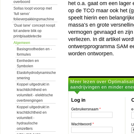
overboord
het o.a. gaat om een lager 
Sollas loopt voorop met
op de TCO maar ook het (g
‘full servo’
speelt hierin een belangrij
folieverpakkingsmachine
massa’s en grote versnelling
‘Dual lane’ concept noopt
tot andere blik op
vermogen gevraagd en zijn e
printplaatdetectie
verliezen. In dit artikel 
Algemeen
ontwerpprogramma SAM een 
Basisgrootheden en -
worden ontworpen.
formules
Eenheden en
Symbolen
Elastohydrodynamische
smering
Meer lezen over Optimalisati
Koppel uitgedrukt in
aandrijvingen en minder ene
krachtdichtheid en
volumiteit - elektrische
Log in
O
overbrengingen
Koppel uitgedrukt in
Gebruikersnaam
*
e
krachtdichtheid en
volumiteit -
hydraulische
Wachtwoord
*
U
omzetters