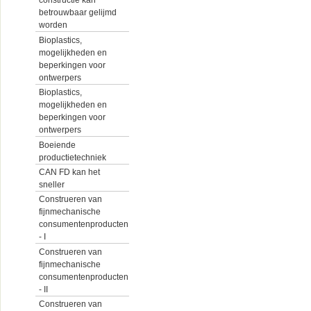
constructie kan
betrouwbaar gelijmd
worden
Bioplastics,
mogelijkheden en
beperkingen voor
ontwerpers
Bioplastics,
mogelijkheden en
beperkingen voor
ontwerpers
Boeiende
productietechniek
CAN FD kan het
sneller
Construeren van
fijnmechanische
consumentenproducten
- I
Construeren van
fijnmechanische
consumentenproducten
- II
Construeren van