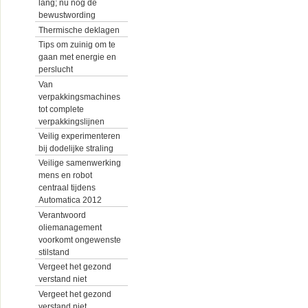
lang; nu nog de
bewustwording
Thermische deklagen
Tips om zuinig om te
gaan met energie en
perslucht
Van
verpakkingsmachines
tot complete
verpakkingslijnen
Veilig experimenteren
bij dodelijke straling
Veilige samenwerking
mens en robot
centraal tijdens
Automatica 2012
Verantwoord
oliemanagement
voorkomt ongewenste
stilstand
Vergeet het gezond
verstand niet
Vergeet het gezond
verstand niet