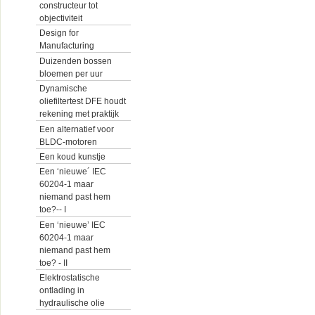
constructeur tot
objectiviteit
Design for
Manufacturing
Duizenden bossen
bloemen per uur
Dynamische
oliefiltertest DFE houdt
rekening met praktijk
Een alternatief voor
BLDC-motoren
Een koud kunstje
Een ‘nieuwe´ IEC
60204-1 maar
niemand past hem
toe?-- I
Een ‘nieuwe’ IEC
60204-1 maar
niemand past hem
toe? - II
Elektrostatische
ontlading in
hydraulische olie