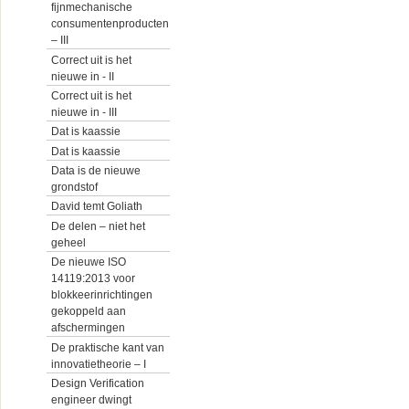
fijnmechanische
consumentenproducten
– III
Correct uit is het
nieuwe in - II
Correct uit is het
nieuwe in - III
Dat is kaassie
Dat is kaassie
Data is de nieuwe
grondstof
David temt Goliath
De delen – niet het
geheel
De nieuwe ISO
14119:2013 voor
blokkeerinrichtingen
gekoppeld aan
afschermingen
De praktische kant van
innovatietheorie – I
Design Verification
engineer dwingt