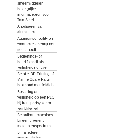
smeermiddelen
belangrijke
informatiebron voor
Tata Steel
Anodiseren van
aluminium
Augmented reality en
waarom elk bedrijf het
nodig heeft
Bedienings- of
bedrijfsmodi als
veiligheidsfunctie
Belofte ‘3D Printing of
Marine Spare Parts’
bekroond met fieldlab
Besturing en
veiligheid op één PLC
bij transportsysteem
van blikafval
Betaalbare machines
bij een groeiend
materialenspectrum
Bijna iedere