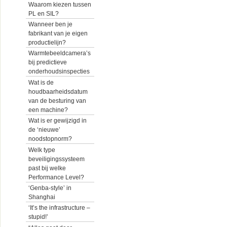
Waarom kiezen tussen
PL en SIL?
Wanneer ben je
fabrikant van je eigen
productielijn?
Warmtebeeldcamera’s
bij predictieve
onderhoudsinspecties
Wat is de
houdbaarheidsdatum
van de besturing van
een machine?
Wat is er gewijzigd in
de ‘nieuwe’
noodstopnorm?
Welk type
beveiligingssysteem
past bij welke
Performance Level?
‘Genba-style’ in
Shanghai
‘It’s the infrastructure –
stupid!’