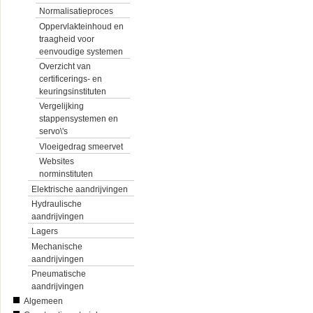
Normalisatieproces
Oppervlakteinhoud en
traagheid voor
eenvoudige systemen
Overzicht van
certificerings- en
keuringsinstituten
Vergelijking
stappensystemen en
servo\'s
Vloeigedrag smeervet
Websites
norminstituten
Elektrische aandrijvingen
Hydraulische
aandrijvingen
Lagers
Mechanische
aandrijvingen
Pneumatische
aandrijvingen
Algemeen