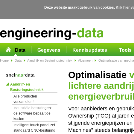
Deze website maakt gebruik van cookies.
Klik hier 
Overslaan en naar de algemene inhoud gaan
Data
Gegevens
Kennisupdates
Tools
Home
Data
Aandrijf- en Besturingstechniek
Algemeen
Optimalisatie van mechani
Optimalisatie
v
snel
naar
data
lichtere aandr
Aandrijf- en
Besturingstechniek
energieverbrui
Alle producten
verzamelen!
Voor aanbieders en gebruik
Industriële besturingen:
de software bepaalt de
Ownership (TCO) al jaren ee
kosten
stijgende energieprijzen e
Intelligent touch panel zet
Machines” steeds belangrijk
standaard CNC-besturing