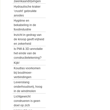
zwenkaandrijvingen
Hydraulische kraker
‘crusht’ gebruikte
anodes
Hygiëne en
bekabeling in de
foodindustrie
Inzicht in gedrag van
de knoop geeft vrijheid
en zekerheid
Is PMI & 3D-annotatie
het einde van de
constructietekening?
Kijk!
Koudlas voorkomen
bij bout/moer-
verbindingen
Levenslang
onderhoudsvrij, hoog
in de windmolen
Lichtgewicht
construeren is geen
doel op zich