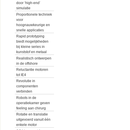
door ‘high-end’
simulatie
Proportionele techniek
voor
hoognauwkeurige en
snelle applicaties
Rapid prototyping
biedt mogelijkheden
bij kleine series in
kunststof en metaal
Realistisch ontwerpen
in de offshore
Reluctantie motoren
tot IE4
Revolutie in
componenten
verbinden
Robots in de
operatiekamer geven
feeling aan chirurg
Rotatie en translatie
uitgevoerd vanuit één
enkele motor