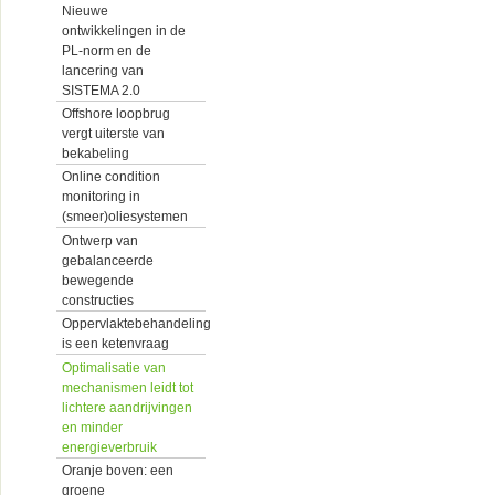
Nieuwe
ontwikkelingen in de
PL-norm en de
lancering van
SISTEMA 2.0
Offshore loopbrug
vergt uiterste van
bekabeling
Online condition
monitoring in
(smeer)oliesystemen
Ontwerp van
gebalanceerde
bewegende
constructies
Oppervlaktebehandeling
is een ketenvraag
Optimalisatie van
mechanismen leidt tot
lichtere aandrijvingen
en minder
energieverbruik
Oranje boven: een
groene