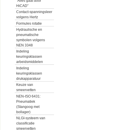
“Alles gaat door
HiCAD”
Contact-spanningsleer
volgens Hertz
Formules rotatie
Hydraulische en
pneumatische
symbolen volgens
NEN 3348
Indeling
keuringsklassen
arbeidsmiddelen
Indeling
keuringsklassen
drukapparatuur
Keuze van
smeervetten
NEN-ISO 6431:
Pneumatiek
(Stangoog met
bollager)
NLGI-systeem van
classificatie
smeervetten