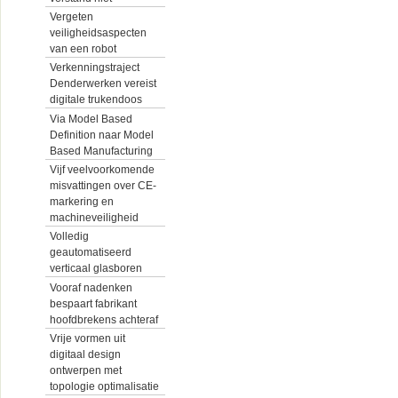
Vergeten
veiligheidsaspecten
van een robot
Verkenningstraject
Denderwerken vereist
digitale trukendoos
Via Model Based
Definition naar Model
Based Manufacturing
Vijf veelvoorkomende
misvattingen over CE-
markering en
machineveiligheid
Volledig
geautomatiseerd
verticaal glasboren
Vooraf nadenken
bespaart fabrikant
hoofdbrekens achteraf
Vrije vormen uit
digitaal design
ontwerpen met
topologie optimalisatie