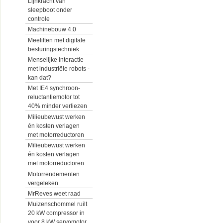
Lijnkracht van
sleepboot onder
controle
Machinebouw 4.0
Meeliften met digitale
besturingstechniek
Menselijke interactie
met industriële robots -
kan dat?
Met IE4 synchroon-
reluctantiemotor tot
40% minder verliezen
Milieubewust werken
én kosten verlagen
met motorreductoren
Milieubewust werken
én kosten verlagen
met motorreductoren
Motorrendementen
vergeleken
MrReves weet raad
Muizenschommel ruilt
20 kW compressor in
voor 8 kW servomotor