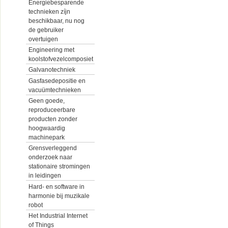
Energiebesparende
technieken zíjn
beschikbaar, nu nog
de gebruiker
overtuigen
Engineering met
koolstofvezelcomposiet
Galvanotechniek
Gasfasedepositie en
vacuümtechnieken
Geen goede,
reproduceerbare
producten zonder
hoogwaardig
machinepark
Grensverleggend
onderzoek naar
stationaire stromingen
in leidingen
Hard- en software in
harmonie bij muzikale
robot
Het Industrial Internet
of Things