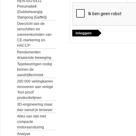
NEN-ISO 6431:
Pneumatiek
(Dubbelwangig
Stangoog [Gaffel])
Overzicht van de
verschillen en
overeenkomsten van
CE-markering en
HACCP
Rendementen
draaiende beweging
Typekeuringen nodig
binnen de
aandrijftechniek
260 000 veilingkarren
renoveren aan veilige
‘fool proof’
productielijnen
3D-engineering maar
dan vanuit je browser
Alles van stal met
compacte
motoraansturing
Analyse