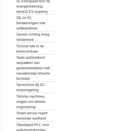
SCA bespaart fors op
energierekening
dankzij ES-regeling
SIL en PL
berekeningen met
softwaretools
Samen richting hoog
rendement
Schone olie in de
kolencentrale
Semi-automatisch
verpakken van
geneesmiddelen met
nauwkeurige lineaire
techniek
Sensorloze BLDC-
motorregeling
Slimme machines
vragen om slimme
engineering
Smart sensor regelt
nominale snelheid
Standaard-PLC voor
veiligheidsfuncties: