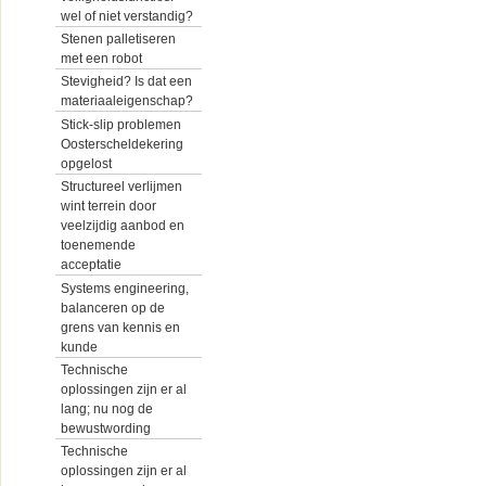
wel of niet verstandig?
Stenen palletiseren
met een robot
Stevigheid? Is dat een
materiaaleigenschap?
Stick-slip problemen
Oosterscheldekering
opgelost
Structureel verlijmen
wint terrein door
veelzijdig aanbod en
toenemende
acceptatie
Systems engineering,
balanceren op de
grens van kennis en
kunde
Technische
oplossingen zijn er al
lang; nu nog de
bewustwording
Technische
oplossingen zijn er al