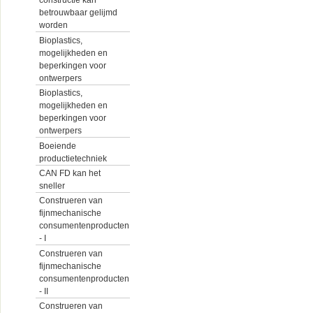
constructie kan
betrouwbaar gelijmd
worden
Bioplastics,
mogelijkheden en
beperkingen voor
ontwerpers
Bioplastics,
mogelijkheden en
beperkingen voor
ontwerpers
Boeiende
productietechniek
CAN FD kan het
sneller
Construeren van
fijnmechanische
consumentenproducten
- I
Construeren van
fijnmechanische
consumentenproducten
- II
Construeren van