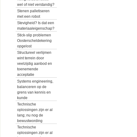
wel of niet verstandig?
Stenen palletiseren
met een robot
Stevigheid? Is dat een
materiaaleigenschap?
Stick-slip problemen
Oosterscheldekering
opgelost
Structureel verlijmen
wint terrein door
veelzijdig aanbod en
toenemende
acceptatie
Systems engineering,
balanceren op de
grens van kennis en
kunde
Technische
oplossingen zijn er al
lang; nu nog de
bewustwording
Technische
oplossingen zijn er al