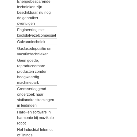
Energiebesparende
technieken zíjn
beschikbaar, nu nog
de gebruiker
overtuigen
Engineering met
koolstofvezelcomposiet
Galvanotechniek
Gasfasedepositie en
vacuümtechnieken
Geen goede,
reproduceerbare
producten zonder
hoogwaardig
machinepark
Grensverleggend
onderzoek naar
stationaire stromingen
in leidingen
Hard- en software in
harmonie bij muzikale
robot
Het Industrial Internet
of Things