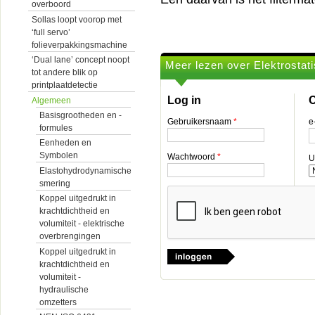
overboord
Sollas loopt voorop met
‘full servo’
folieverpakkingsmachine
‘Dual lane’ concept noopt
Meer lezen over Elektrostati
tot andere blik op
printplaatdetectie
Log in
O
Algemeen
Basisgrootheden en -
Gebruikersnaam
*
e
formules
Eenheden en
Symbolen
Wachtwoord
*
U
Elastohydrodynamische
smering
Koppel uitgedrukt in
krachtdichtheid en
volumiteit - elektrische
overbrengingen
Koppel uitgedrukt in
krachtdichtheid en
volumiteit -
hydraulische
omzetters