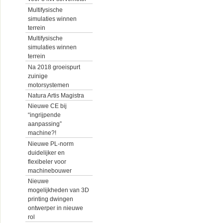
Multifysische
simulaties winnen
terrein
Multifysische
simulaties winnen
terrein
Na 2018 groeispurt
zuinige
motorsystemen
Natura Artis Magistra
Nieuwe CE bij
“ingrijpende
aanpassing”
machine?!
Nieuwe PL-norm
duidelijker en
flexibeler voor
machinebouwer
Nieuwe
mogelijkheden van 3D
printing dwingen
ontwerper in nieuwe
rol