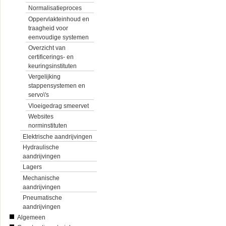
Normalisatieproces
Oppervlakteinhoud en
traagheid voor
eenvoudige systemen
Overzicht van
certificerings- en
keuringsinstituten
Vergelijking
stappensystemen en
servo\'s
Vloeigedrag smeervet
Websites
norminstituten
Elektrische aandrijvingen
Hydraulische
aandrijvingen
Lagers
Mechanische
aandrijvingen
Pneumatische
aandrijvingen
Algemeen