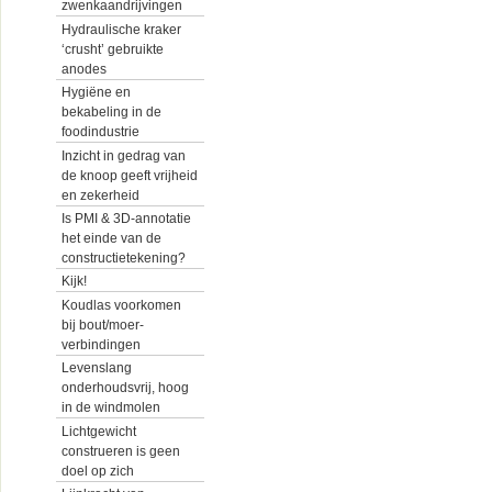
zwenkaandrijvingen
Hydraulische kraker
‘crusht’ gebruikte
anodes
Hygiëne en
bekabeling in de
foodindustrie
Inzicht in gedrag van
de knoop geeft vrijheid
en zekerheid
Is PMI & 3D-annotatie
het einde van de
constructietekening?
Kijk!
Koudlas voorkomen
bij bout/moer-
verbindingen
Levenslang
onderhoudsvrij, hoog
in de windmolen
Lichtgewicht
construeren is geen
doel op zich