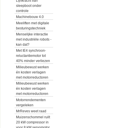
Lijnkracht van
sleepboot onder
controle
Machinebouw 4.0
Meeliften met digitale
besturingstechniek
Menselijke interactie
met industriële robots -
kan dat?
Met IE4 synchroon-
reluctantiemotor tot
40% minder verliezen
Milieubewust werken
én kosten verlagen
met motorreductoren
Milieubewust werken
én kosten verlagen
met motorreductoren
Motorrendementen
vergeleken
MrReves weet raad
Muizenschommel ruilt
20 kW compressor in
voor 8 kW servomotor