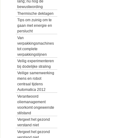
lang; nu nog de
bewustwording
Thermische deklagen
Tips om zuinig om te
gaan met energie en
perslucht
Van
verpakkingsmachines
tot complete
verpakkingslijnen
Veilig experimenteren
bij dodelijke straling
Veilige samenwerking
mens en robot
centraal tijdens
Automatica 2012
Verantwoord
oliemanagement
voorkomt ongewenste
stilstand
Vergeet het gezond
verstand niet
Vergeet het gezond
verstand niet