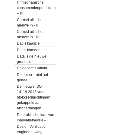
fijnmechanische
consumentenproducten
– III
Correct uit is het
nieuwe in - II
Correct uit is het
nieuwe in - III
Dat is kaassie
Dat is kaassie
Data is de nieuwe
grondstof
David temt Goliath
De delen – niet het
geheel
De nieuwe ISO
14119:2013 voor
blokkeerinrichtingen
gekoppeld aan
afschermingen
De praktische kant van
innovatietheorie – I
Design Verification
engineer dwingt