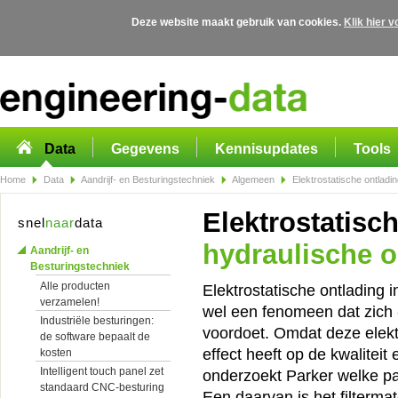
Deze website maakt gebruik van cookies.
Klik hier 
Overslaan en naar de algemene inhoud gaan
Data
Gegevens
Kennisupdates
Tools
Home
Data
Aandrijf- en Besturingstechniek
Algemeen
Elektrostatische ontladin
Elektrostatisc
snel
naar
data
hydraulische o
Aandrijf- en
Besturingstechniek
Alle producten
Elektrostatische ontlading 
verzamelen!
wel een fenomeen dat zich 
Industriële besturingen:
voordoet. Omdat deze elektr
de software bepaalt de
effect heeft op de kwaliteit
kosten
Intelligent touch panel zet
onderzoekt Parker welke p
standaard CNC-besturing
Een daarvan is het filtermat