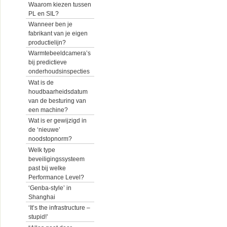
Waarom kiezen tussen
PL en SIL?
Wanneer ben je
fabrikant van je eigen
productielijn?
Warmtebeeldcamera’s
bij predictieve
onderhoudsinspecties
Wat is de
houdbaarheidsdatum
van de besturing van
een machine?
Wat is er gewijzigd in
de ‘nieuwe’
noodstopnorm?
Welk type
beveiligingssysteem
past bij welke
Performance Level?
‘Genba-style’ in
Shanghai
‘It’s the infrastructure –
stupid!’