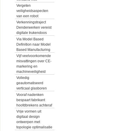
Vergeten
veiligheidsaspecten
van een robot
Verkenningstraject
Denderwerken vereist
digitale trukendoos
Via Model Based
Definition naar Model
Based Manufacturing
Vijf veelvoorkomende
misvattingen over CE-
markering en
machineveiligheid
Volledig
geautomatiseerd
verticaal glasboren
Vooraf nadenken
bespaart fabrikant
hoofdbrekens achteraf
Vrije vormen uit
digitaal design
ontwerpen met
topologie optimalisatie