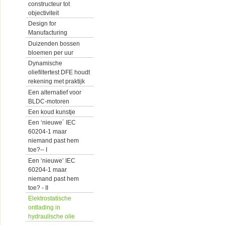
constructeur tot
objectiviteit
Design for
Manufacturing
Duizenden bossen
bloemen per uur
Dynamische
oliefiltertest DFE houdt
rekening met praktijk
Een alternatief voor
BLDC-motoren
Een koud kunstje
Een ‘nieuwe´ IEC
60204-1 maar
niemand past hem
toe?-- I
Een ‘nieuwe’ IEC
60204-1 maar
niemand past hem
toe? - II
Elektrostatische
ontlading in
hydraulische olie