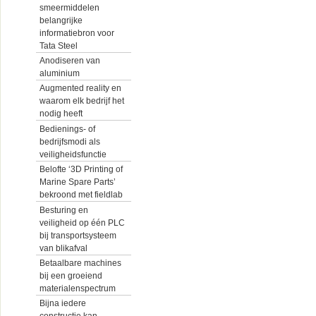
smeermiddelen
belangrijke
informatiebron voor
Tata Steel
Anodiseren van
aluminium
Augmented reality en
waarom elk bedrijf het
nodig heeft
Bedienings- of
bedrijfsmodi als
veiligheidsfunctie
Belofte ‘3D Printing of
Marine Spare Parts’
bekroond met fieldlab
Besturing en
veiligheid op één PLC
bij transportsysteem
van blikafval
Betaalbare machines
bij een groeiend
materialenspectrum
Bijna iedere