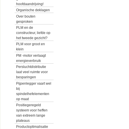
hoofdaandrijving!
Organische deklagen
Over bouten
gesproken
PLM en de
constructeur, liefde op
het tweede gezicht?
PLM voor groot en
klein
PM -motor verlaagt
energieverbruik
Persluchtdistributie
laat veel ruimte voor
besparingen
Pijpenlegger vaart wel
bij
spindelhefelementen
op maat
Positiegeregeld
systeem voor heffen
van extreem lange
plateaus
Productoptimalisatie