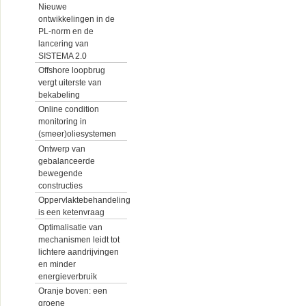
Nieuwe
ontwikkelingen in de
PL-norm en de
lancering van
SISTEMA 2.0
Offshore loopbrug
vergt uiterste van
bekabeling
Online condition
monitoring in
(smeer)oliesystemen
Ontwerp van
gebalanceerde
bewegende
constructies
Oppervlaktebehandeling
is een ketenvraag
Optimalisatie van
mechanismen leidt tot
lichtere aandrijvingen
en minder
energieverbruik
Oranje boven: een
groene