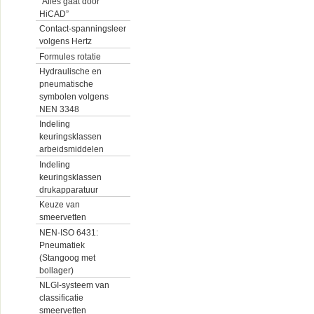
“Alles gaat door
HiCAD”
Contact-spanningsleer
volgens Hertz
Formules rotatie
Hydraulische en
pneumatische
symbolen volgens
NEN 3348
Indeling
keuringsklassen
arbeidsmiddelen
Indeling
keuringsklassen
drukapparatuur
Keuze van
smeervetten
NEN-ISO 6431:
Pneumatiek
(Stangoog met
bollager)
NLGI-systeem van
classificatie
smeervetten