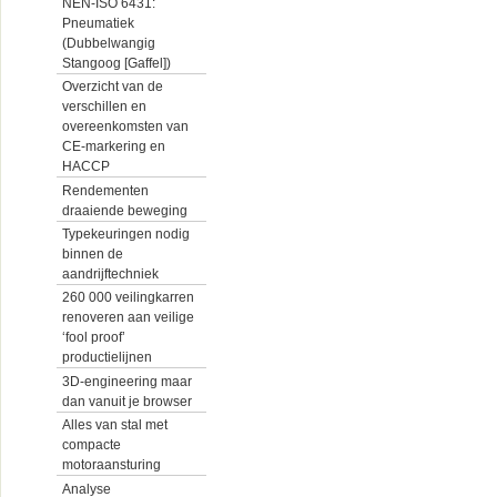
NEN-ISO 6431:
Pneumatiek
(Dubbelwangig
Stangoog [Gaffel])
Overzicht van de
verschillen en
overeenkomsten van
CE-markering en
HACCP
Rendementen
draaiende beweging
Typekeuringen nodig
binnen de
aandrijftechniek
260 000 veilingkarren
renoveren aan veilige
‘fool proof’
productielijnen
3D-engineering maar
dan vanuit je browser
Alles van stal met
compacte
motoraansturing
Analyse