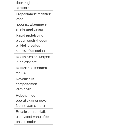
door ‘high-end’
simulatie
Proportionele techniek
voor
hoognauwkeurige en
snelle applicaties
Rapid prototyping
biedt mogelijkheden
bij kleine series in
kunststof en metaal
Realistisch ontwerpen
in de offshore
Reluctantie motoren
tot IE4
Revolutie in
componenten
verbinden
Robots in de
operatiekamer geven
feeling aan chirurg
Rotatie en translatie
uitgevoerd vanuit één
enkele motor