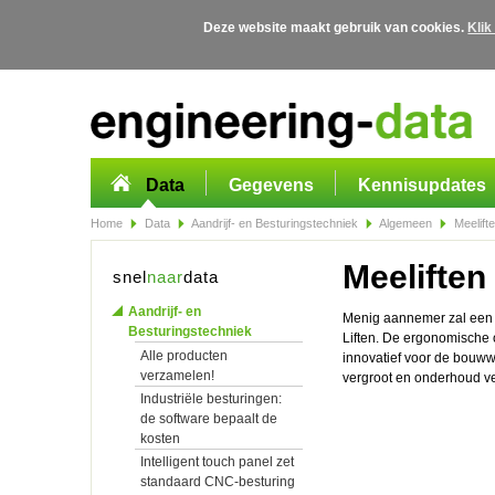
Deze website maakt gebruik van cookies.
Klik
Overslaan en naar de algemene inhoud gaan
Data
Gegevens
Kennisupdates
Home
Data
Aandrijf- en Besturingstechniek
Algemeen
Meelifte
Meeliften
snel
naar
data
Aandrijf- en
Menig aannemer zal een g
Besturingstechniek
Liften. De ergonomische o
Alle producten
innovatief voor de bouww
verzamelen!
vergroot en onderhoud ve
Industriële besturingen:
de software bepaalt de
kosten
Intelligent touch panel zet
standaard CNC-besturing