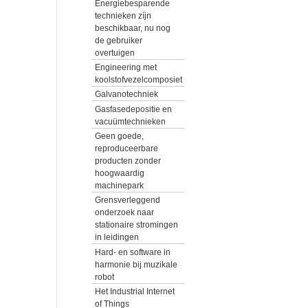
Energiebesparende
technieken zíjn
beschikbaar, nu nog
de gebruiker
overtuigen
Engineering met
koolstofvezelcomposiet
Galvanotechniek
Gasfasedepositie en
vacuümtechnieken
Geen goede,
reproduceerbare
producten zonder
hoogwaardig
machinepark
Grensverleggend
onderzoek naar
stationaire stromingen
in leidingen
Hard- en software in
harmonie bij muzikale
robot
Het Industrial Internet
of Things