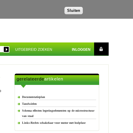
Sluiten
UITGEBREID ZOEKEN
INLOGGEN
k
gerelateerde
artikelen
o
Documentatieplan
Tandwielen
Schema effecten legeringselementen op de microstructuur
van staal
Links-Rechts schakelaar voor motor met hulpfase