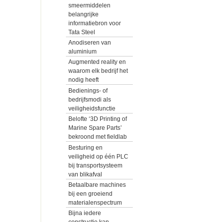
smeermiddelen
belangrijke
informatiebron voor
Tata Steel
Anodiseren van
aluminium
Augmented reality en
waarom elk bedrijf het
nodig heeft
Bedienings- of
bedrijfsmodi als
veiligheidsfunctie
Belofte ‘3D Printing of
Marine Spare Parts’
bekroond met fieldlab
Besturing en
veiligheid op één PLC
bij transportsysteem
van blikafval
Betaalbare machines
bij een groeiend
materialenspectrum
Bijna iedere