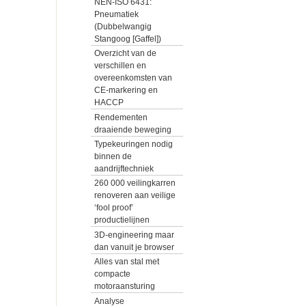
NEN-ISO 6431:
Pneumatiek
(Dubbelwangig
Stangoog [Gaffel])
Overzicht van de
verschillen en
overeenkomsten van
CE-markering en
HACCP
Rendementen
draaiende beweging
Typekeuringen nodig
binnen de
aandrijftechniek
260 000 veilingkarren
renoveren aan veilige
‘fool proof’
productielijnen
3D-engineering maar
dan vanuit je browser
Alles van stal met
compacte
motoraansturing
Analyse