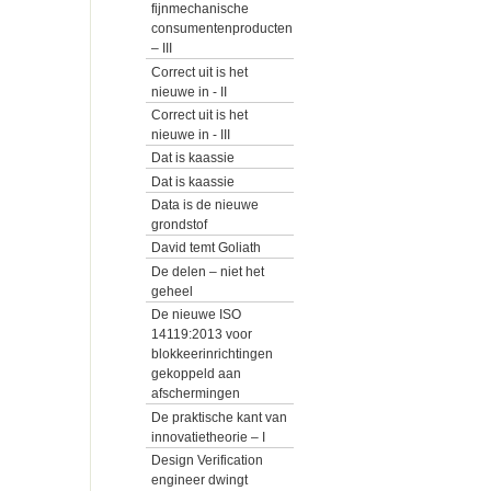
fijnmechanische
consumentenproducten
– III
Correct uit is het
nieuwe in - II
Correct uit is het
nieuwe in - III
Dat is kaassie
Dat is kaassie
Data is de nieuwe
grondstof
David temt Goliath
De delen – niet het
geheel
De nieuwe ISO
14119:2013 voor
blokkeerinrichtingen
gekoppeld aan
afschermingen
De praktische kant van
innovatietheorie – I
Design Verification
engineer dwingt