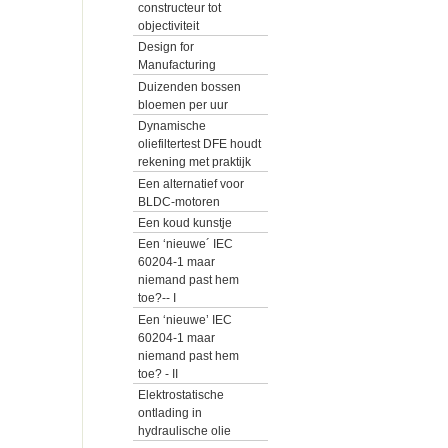
constructeur tot
objectiviteit
Design for
Manufacturing
Duizenden bossen
bloemen per uur
Dynamische
oliefiltertest DFE houdt
rekening met praktijk
Een alternatief voor
BLDC-motoren
Een koud kunstje
Een ‘nieuwe´ IEC
60204-1 maar
niemand past hem
toe?-- I
Een ‘nieuwe’ IEC
60204-1 maar
niemand past hem
toe? - II
Elektrostatische
ontlading in
hydraulische olie