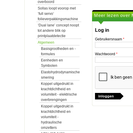
overboord
Sollas loopt voorop met
‘full servo’
Meer lezen over M
folieverpakkingsmachine
‘Dual lane’ concept noopt
Log in
tot andere blik op
printplaatdetectie
Gebruikersnaam
*
Algemeen
Basisgrootheden en -
formules
Wachtwoord
*
Eenheden en
Symbolen
Elastohydrodynamische
smering
Koppel uitgedrukt in
krachtdichtheid en
volumiteit - elektrische
overbrengingen
Koppel uitgedrukt in
krachtdichtheid en
volumiteit -
hydraulische
omzetters