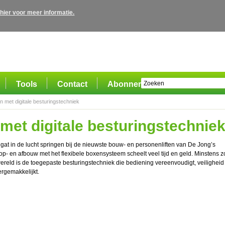
 hier voor meer informatie.
Tools
Contact
Abonnement
n met digitale besturingstechniek
met digitale besturingstechnie
at in de lucht springen bij de nieuwste bouw- en personenliften van De Jong’s
p- en afbouw met het flexibele boxensysteem scheelt veel tijd en geld. Minstens z
ereld is de toegepaste besturingstechniek die bediening vereenvoudigt, veiligheid
rgemakkelijkt.