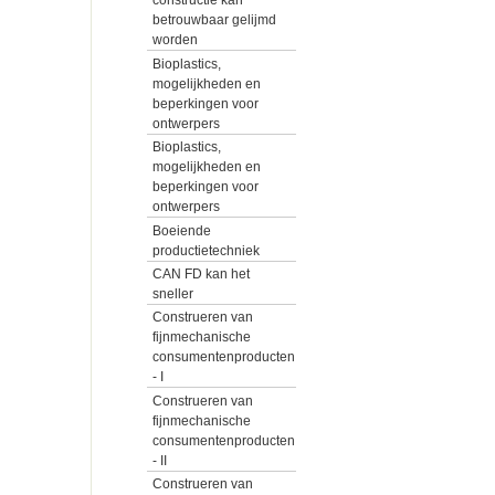
constructie kan
betrouwbaar gelijmd
worden
Bioplastics,
mogelijkheden en
beperkingen voor
ontwerpers
Bioplastics,
mogelijkheden en
beperkingen voor
ontwerpers
Boeiende
productietechniek
CAN FD kan het
sneller
Construeren van
fijnmechanische
consumentenproducten
- I
Construeren van
fijnmechanische
consumentenproducten
- II
Construeren van